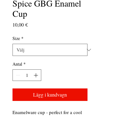
Spice GBG Enamel
Cup
Pris
10,00 €
Size
*
Antal
*
Lägg i kundvagn
Enamelware cup - perfect for a cool
drink
PRODUCT INFO